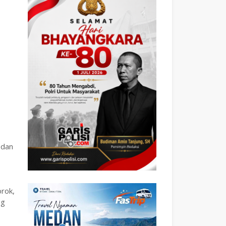
 dan
rok,
ng