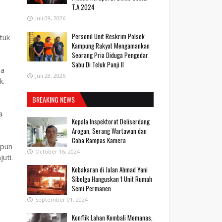
T.A 2024
Juli 09, 2026
Personil Unit Reskrim Polsek
tuk
Kampung Rakyat Mengamankan
Seorang Pria Diduga Pengedar
Sabu Di Teluk Panji II
ga
Juli 28, 2026
k.
BREAKING NEWS
a
Kepala Inspektorat Deliserdang
Arogan, Serang Wartawan dan
Coba Rampas Kamera
upun
October 16, 2024
uti.
Kebakaran di Jalan Ahmad Yani
Sibolga Hanguskan 1 Unit Rumah
Semi Permanen
September 01, 2024
Konflik Lahan Kembali Memanas,