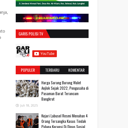
nja,
uto
GARIS POLISI TV
p
POPULER
TERBARU
KOMENTAR
Harga Sarang Burung Walet
Anjlok Sejak 2022, Pengusaha di
Pasaman Barat Terancam
Bangkrut
Juli 18, 2025
‎Kejari Labusel Resmi Menahan 4
Orang Tersangka Kasus Tindak
Pidana Korupsi Di Dinas Sosial