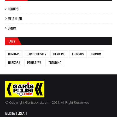
KORUPSI
MEJA HIJAU
UMUM
TAGS
COVID-19
GARISPOLISITV
HEADLINE
KRIMSUS
KRIMUM
NARKOBA
PERISTIWA
TRENDING
© Copyright Garispolisi.com - 2021, All Right Reserved
BERITA TERKAIT