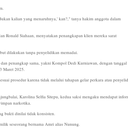
im.
 Bukan kalian yang menaruhnya,' kan?," tanya hakim anggota dalam
an Ronald Siahaan, menyatakan penangkapan klien mereka sarat
but dilakukan tanpa penyelidikan memadai.
r dan penangkap sama, yakni Kompol Dedi Kurniawan, dengan tanggal
 3 Maret 2025.
suai prosedur karena tidak melalui tahapan gelar perkara atau penyeli
ungbalai, Karolina Selfia Sitepu, kedua saksi mengaku mendapat infor
yimpan narkotika.
 bukti dinilai tidak konsisten.
 milik seseorang bernama Amri alias Nunung.