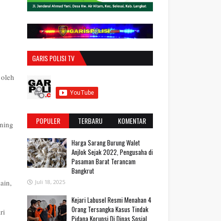
GARIS POLISI TV
 oleh
POPULER
TERBARU
KOMENTAR
ning
Harga Sarang Burung Walet
Anjlok Sejak 2022, Pengusaha di
Pasaman Barat Terancam
Bangkrut
ain,
Juli 18, 2025
‎Kejari Labusel Resmi Menahan 4
Orang Tersangka Kasus Tindak
ri
Pidana Korupsi Di Dinas Sosial