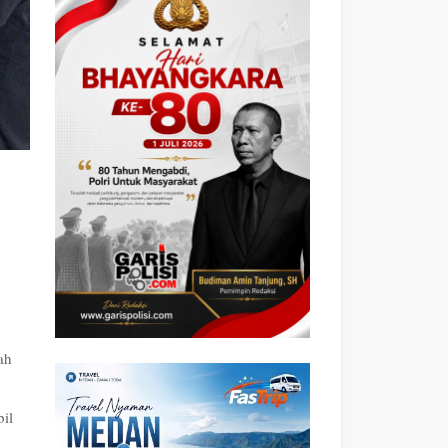
ah
il