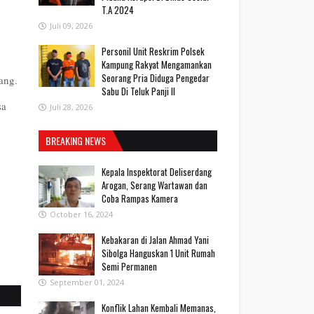
T.A 2024
Juli 09, 2026
Personil Unit Reskrim Polsek
Kampung Rakyat Mengamankan
Seorang Pria Diduga Pengedar
rang.
Sabu Di Teluk Panji II
sa
Juli 28, 2026
BREAKING NEWS
Kepala Inspektorat Deliserdang
Arogan, Serang Wartawan dan
Coba Rampas Kamera
October 16, 2024
Kebakaran di Jalan Ahmad Yani
Sibolga Hanguskan 1 Unit Rumah
Semi Permanen
September 01, 2024
Konflik Lahan Kembali Memanas,