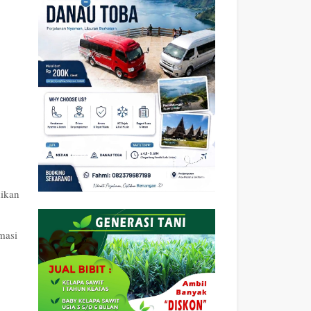
dikan
masi