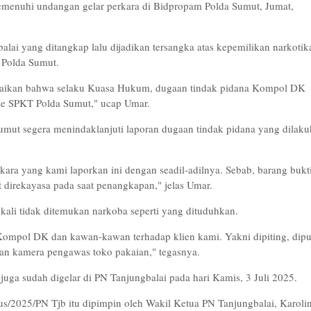
menuhi undangan gelar perkara di Bidpropam Polda Sumut, Jumat,
ai yang ditangkap lalu dijadikan tersangka atas kepemilikan narkotik
 Polda Sumut.
paikan bahwa selaku Kuasa Hukum, dugaan tindak pidana Kompol DK
ke SPKT Polda Sumut," ucap Umar.
umut segera menindaklanjuti laporan dugaan tindak pidana yang dilak
a yang kami laporkan ini dengan seadil-adilnya. Sebab, barang bukt
 direkayasa pada saat penangkapan," jelas Umar.
kali tidak ditemukan narkoba seperti yang dituduhkan.
ompol DK dan kawan-kawan terhadap klien kami. Yakni dipiting, dip
aman kamera pengawas toko pakaian," tegasnya.
 juga sudah digelar di PN Tanjungbalai pada hari Kamis, 3 Juli 2025.
s/2025/PN Tjb itu dipimpin oleh Wakil Ketua PN Tanjungbalai, Karoli