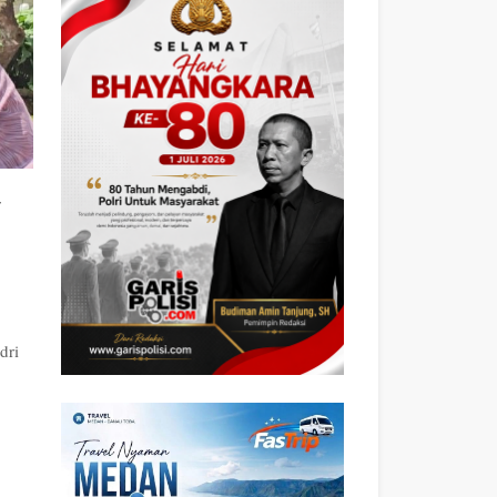
r
dri