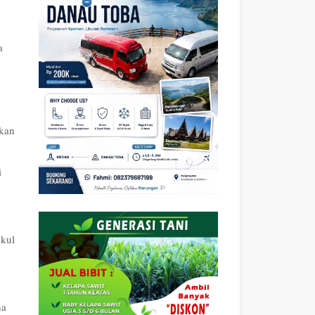
a
ukan
i
ukul
na