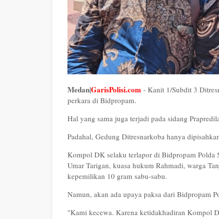
Medan|
GarisPolisi.com
- Kanit 1/Subdit 3 Ditre
perkara di Bidpropam.
Hal yang sama juga terjadi pada sidang Prapredi
Padahal, Gedung Ditresnarkoba hanya dipisahk
Kompol DK selaku terlapor di Bidpropam Polda S
Umar Tarigan, kuasa hukum Rahmadi, warga Tanju
kepemilikan 10 gram sabu-sabu.
Namun, akan ada upaya paksa dari Bidpropam Po
"Kami kecewa. Karena ketidakhadiran Kompol DK