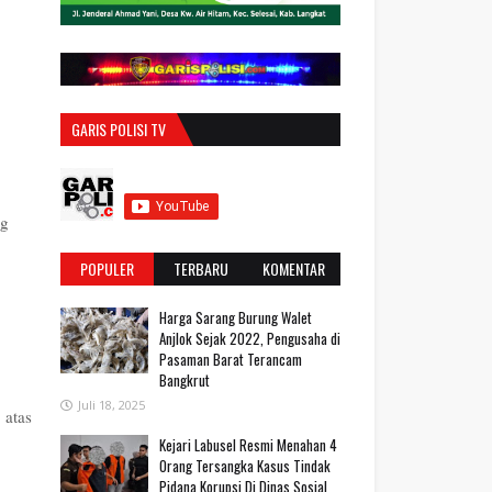
GARIS POLISI TV
ng
POPULER
TERBARU
KOMENTAR
Harga Sarang Burung Walet
Anjlok Sejak 2022, Pengusaha di
Pasaman Barat Terancam
Bangkrut
Juli 18, 2025
 atas
‎Kejari Labusel Resmi Menahan 4
Orang Tersangka Kasus Tindak
Pidana Korupsi Di Dinas Sosial