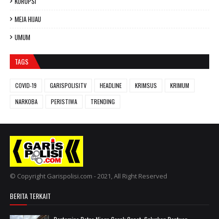
KORUPSI
MEJA HIJAU
UMUM
TAGS
COVID-19
GARISPOLISITV
HEADLINE
KRIMSUS
KRIMUM
NARKOBA
PERISTIWA
TRENDING
© Copyright Garispolisi.com - 2021, All Right Reserved
BERITA TERKAIT